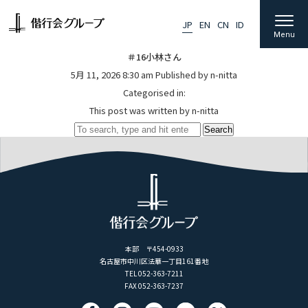
JP
EN
CN
ID
JP
EN
CN
ID
Menu
＃16小林さん
5月 11, 2026 8:30 am
Published by
n-nitta
Categorised in:
事業紹介
This post was written by n-nitta
施設一覧
Search
グループ概要
ニュース
採用情報
お問い合わせ
本部 〒454-0933
名古屋市中川区法華一丁目161番地
TEL 052-363-7211
個人情報保護方針
FAX 052-363-7237
情報セキュリティ基本方針