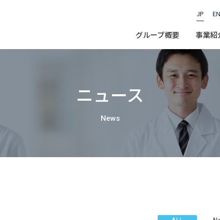
JP
E
JP
グループ概要
事業紹
会長挨拶
医療体制
福利厚生
法人情報
地域包括ケアシステム
理念・医療方針・行動基準
医師採用
透析合併症対策
看護師採用
沿革
偕行
施
採用
ニュース
グループ概要
会長挨拶
News
副会長挨拶
法人情報
理念・医療方針・行動基準
沿革
決算公告
医学系研究の情報公開