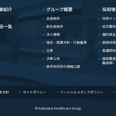
業紹介
グループ概要
採用情
会長挨拶
採用メッ
副会長挨拶
総合職採
設一覧
法人情報
福利厚生
理念・医療方針・行動基準
医師採用
沿革
看護師採
決算公告
施設職員
職員等）
医学系研究の情報公開
本方針
サイトポリシー
ソーシャルメディアポリシー
© Kaikoukai Healthcare Group