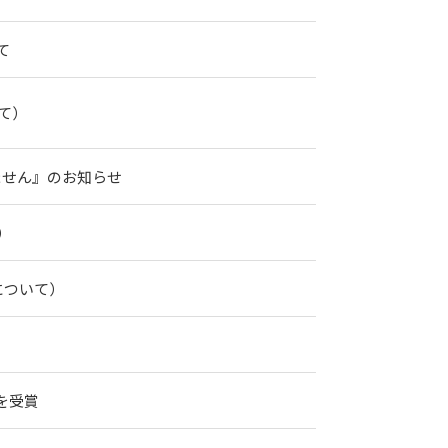
て
て）
ません』のお知らせ
）
について）
」を受賞