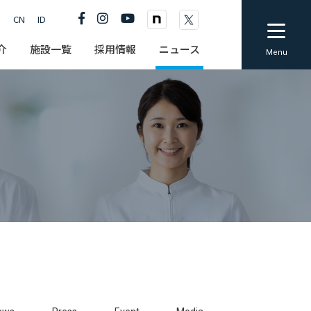
N
CN
ID
EN
CN
ID
介
施設一覧
採用情報
ニュース
Menu
会の取り組み
設職員（看護・介護・リハビリ職員等）
決算公告
医学系研究の情報公開
採用情報
採用メッセージ
総合職採用（新卒・中途）
福利厚生
医師採用
看護師採用
施設職員（看護・介護・リ
ハビリ職員等）