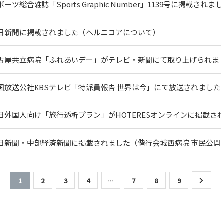
ポーツ総合雑誌「Sports Graphic Number」1139号に掲載されま
日新聞に掲載されました（ヘルニコアについて）
古屋共立病院「ふれあいデー」がテレビ・新聞にて取り上げられま
国放送公社KBSテレビ「特派員報告 世界は今」にて放送されました
日外国人向け「旅行透析プラン」がHOTERESオンラインに掲載さ
日新聞・中部経済新聞に掲載されました（偕行会城西病院 市民公
1
2
3
4
…
7
8
9