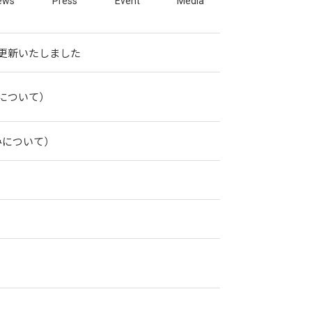
ews
Press
Event
Media
お問い合わせ
取材・その他
更新いたしました
医療ツーリズム
採用情報
について）
決算公告
みについて）
サイトマップ