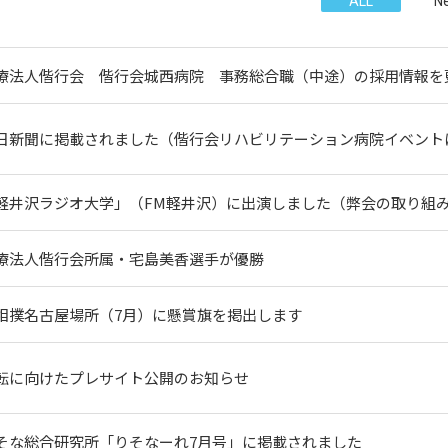
ALL
N
ニュース
療法人偕行会 偕行会城西病院 事務総合職（中途）の採用情報を
日新聞に掲載されました（偕行会リハビリテーション病院イベント
軽井沢ラジオ大学」（FM軽井沢）に出演しました（弊会の取り組
療法人偕行会所属・宅島美香選手が優勝
本方針
サイトポリシー
ソーシャルメディアポリシー
相撲名古屋場所（7月）に懸賞旗を掲出します
転に向けたプレサイト公開のお知らせ
そな総合研究所「りそなーれ7月号」に掲載されました