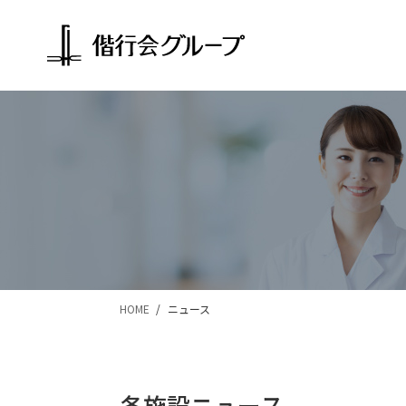
グループ概要
会長挨拶
事業紹介
副
採用情報
採用メッセージ
総合職
事業紹介
Our Business
医療体制 がんのトータルケア
地域包括ケアシステム
透析合併症対策
HOME
ニュース
偕行会の取り組み
施設一覧
各施設ニュース