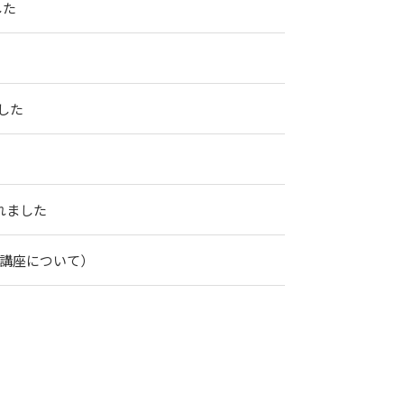
した
した
れました
開講座について）