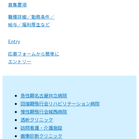
募集要項
職種詳細／勤務条件／
給与／福利厚生など
Entry
応募フォームから簡単に
エントリー
急性期
名古屋共立病院
回復期
偕行会リハビリテーション病院
慢性期
偕行会城西病院
透析クリニック
訪問看護・介護施設
画像診断クリニック