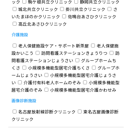
ック
駒ケ根共立クリニック
静岡共立クリニック
城北共立クリニック
掛川共立クリニック
さ
いたまほのかクリニック
佐鳴台あさひクリニック
高丘北あさひクリニック
介護施設
老人保健施設ケア・サポート新茶屋
老人保健施
設かいこう
訪問看護ステーションきょうりつ
訪
問看護ステーションじょうさい
グループホームち
くさ
小規模多機能型居宅介護ちくさ
グループホ
ームじょうさい
小規模多機能型居宅介護じょうさ
い
介護付有料老人ホームのぞみ
小規模多機能型
居宅介護のぞみ
小規模多機能型居宅介護かわせみ
画像診断施設
名古屋放射線診断クリニック
東名古屋画像診断
クリニック