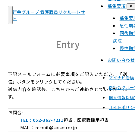
募集要項
▼
偕行会グループ 看護職員リクルートサ
募集要
イト
急性期
回復期
病院
Entry
慢性期
お問い合わせ
下記メールフォームに必要事項をご記入いただき、「送
マイナビ看護
信」ボタンをクリックしてください。
偕行会グルー
送信内容を確認後、こちらからご連絡させていただきま
す。
個人情報保護
サイトポリシ
お問合せ
TEL：052-363-7211
担当：医療職採用担当
MAIL：recruit@kaikou.or.jp