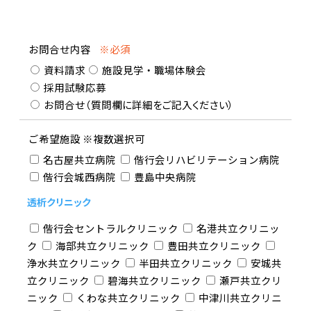
お問合せ内容
※必須
資料請求
施設見学・職場体験会
採用試験応募
お問合せ
（質問欄に詳細をご記入ください）
ご希望施設
※複数選択可
名古屋共立病院
偕行会リハビリテーション病院
偕行会城西病院
豊島中央病院
透析クリニック
偕行会セントラルクリニック
名港共立クリニッ
ク
海部共立クリニック
豊田共立クリニック
浄水共立クリニック
半田共立クリニック
安城共
立クリニック
碧海共立クリニック
瀬戸共立クリ
ニック
くわな共立クリニック
中津川共立クリニ