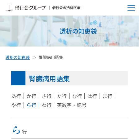
透析の知恵袋
透析の知恵袋
腎臓病用語集
腎臓病用語集
あ行
か行
さ行
た行
な行
は行
ま行
や行
ら行
わ行
英数字・記号
ら
行