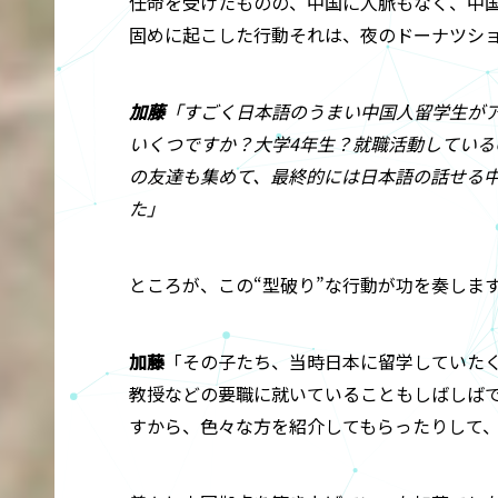
任命を受けたものの、中国に人脈もなく、中
固めに起こした行動――それは、夜のドーナツシ
加藤
「すごく日本語のうまい中国人留学生が
いくつですか？大学4年生？就職活動してい
の友達も集めて、最終的には日本語の話せる中
た」
ところが、この“型破り”な行動が功を奏しま
加藤
「その子たち、当時日本に留学していた
教授などの要職に就いていることもしばしば
すから、色々な方を紹介してもらったりして