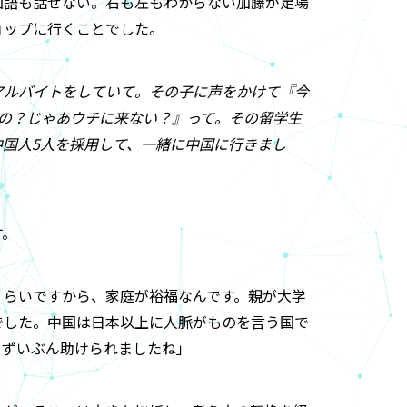
国語も話せない。右も左もわからない加藤が足場
ョップに行くことでした。
アルバイトをしていて。その子に声をかけて『今
るの？じゃあウチに来ない？』って。その留学生
国人5人を採用して、一緒に中国に行きまし
す。
くらいですから、家庭が裕福なんです。親が大学
でした。中国は日本以上に人脈がものを言う国で
、ずいぶん助けられましたね」