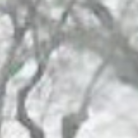
08
#
#