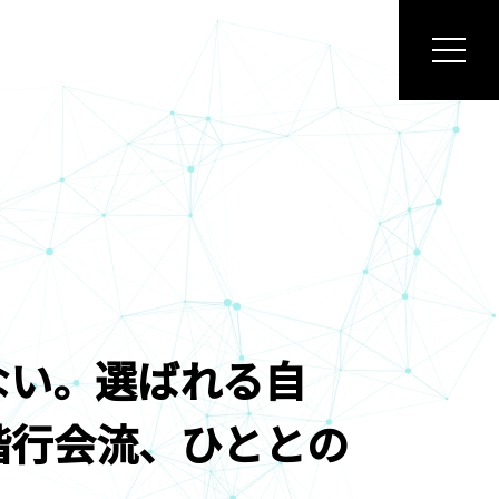
04
03
#
#
ない。選ばれる自
偕行会流、ひととの