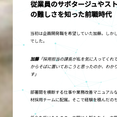
従業員のサボタージュやス
の難しさを知った前職時代
当初は企画開発職を希望していた加藤。しか
でした。
加藤
「採用担当の課長が私を気に入ってくれ
からそばに置いておこうと思ったのか、わか
す」
部署間を横断する仕事や業務改善マニュアル
材採用チームに配属。そこで経験を積んだの