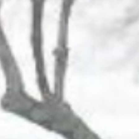
02
#
#