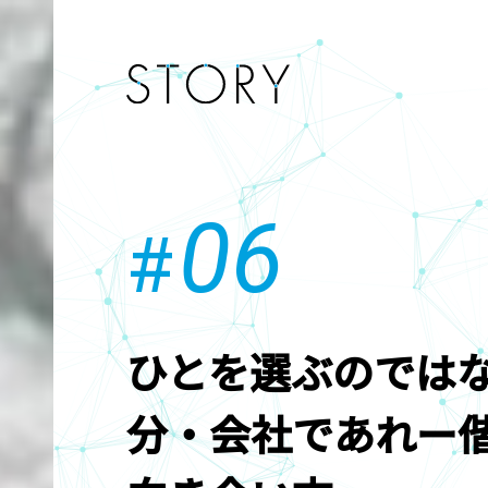
06
#
07
06
05
#
#
ひとを選ぶのでは
分・会社であれー