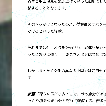
着々と中国拠点を築き上げていった加藤でし
験することとなります。
そのきっかけとなったのが、従業員のサボタ
かけるといった経験。
それまでは仕事ぶりを評価され、昇進も早か
ったとおりに動く」「成果さえ出せば文句は
しかしまったく文化の異なる中国では通用せ
す。
加藤
「周りに助けられてこそ、今の自分があ
っかり相手の言い分を聞いて理解する、頼る