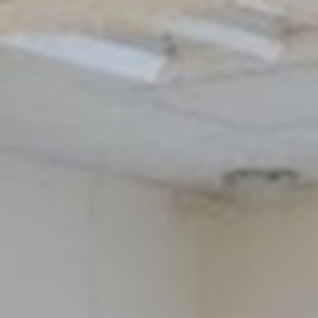
08
#
#