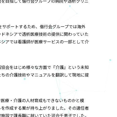
躍を目指して偕行会グループの病院や透析クリニ
活をサポートするため、偕行会グループでは海外
ンドネシアで透析医療技術の提供に関わっていた
ネシアでは看護師が医療サービスの一部として介
護協会をはじめ様々な方面で『介護』という未知
たちの介護技術やマニュアルを翻訳して現地に提
で医療・介護の人材育成もできないものかと模
ルを作成する案が持ち上がりました。その適任者
健施設で課長職に就いていた河合千恵子でした。