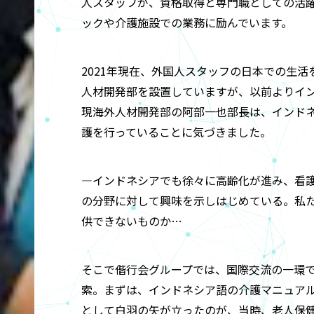
人スタッフが、資格取得と専門職としての活
ックや介護施設での業務に励んでいます。
2021年現在、外国人スタッフの日本での生
人材開発部を設置していますが、以前よりイ
現海外人材開発部の阿部一也部長は、インド
護を行っていることに気づきました。
―インドネシアでも徐々に高齢化が進み、看
の分野に対して興味を示しはじめている。私
供できないものか…
そこで偕行会グループでは、国際交流の一環
索。まずは、インドネシア語の介護マニュア
として白羽の矢が立ったのが、当時、老人保