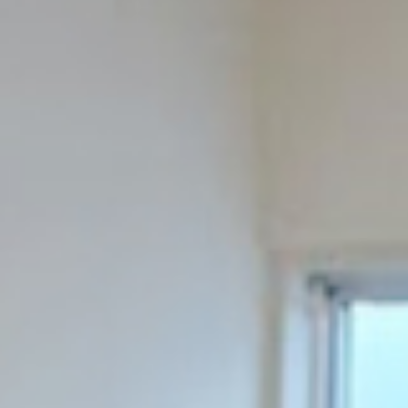
02
#
#