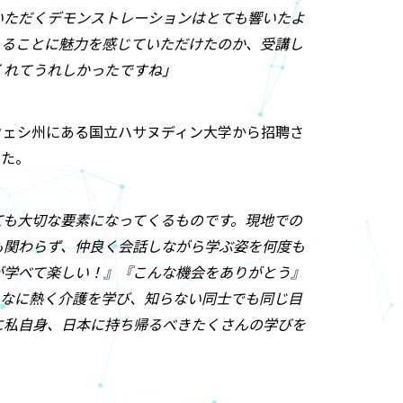
いただくデモンストレーションはとても響いたよ
えることに魅力を感じていただけたのか、受講し
くれてうれしかったですね」
ウェシ州にある国立ハサヌディン大学から招聘さ
した。
ても大切な要素になってくるものです。現地での
も関わらず、仲良く会話しながら学ぶ姿を何度も
が学べて楽しい！』『こんな機会をありがとう』
んなに熱く介護を学び、知らない同士でも同じ目
に私自身、日本に持ち帰るべきたくさんの学びを