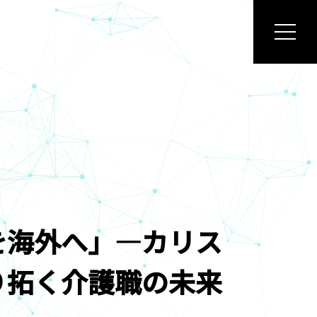
04
03
#
#
を海外へ」―カリス
り拓く介護職の未来