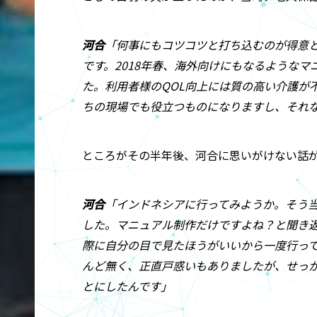
河合
「何事にもコツコツと打ち込むのが得意
です。2018年春、海外向けにもなるような
た。利用者様のQOL向上には質の高い介護が
ちの現場でも役立つものになりますし、それ
ところがその半年後、河合に思いがけない話
河合
「インドネシアに行ってみようか。そう
した。マニュアル制作だけですよね？と聞き
際に自分の目で見たほうがいいから一度行っ
んど無く、正直戸惑いもありましたが、せっ
とにしたんです」