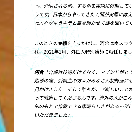
へ、介助される側、する側を実際に体験して
うです。日本からやってきた人間が実際に教
た方々がキラキラと目を輝かせて話を聞いて
このときの実績をきっかけに、河合は南スラ
れ、2021年1月、外国人特別講師に就任しま
河合
「介護は技術だけでなく、マインドがと
指導の際、受講生の方々がみなさん初対面に
見かけました。そして誰もが、『新しいこと
って感謝してくださるんです。海外の人がこ
的のもとで恊働できる素晴らしさがある…逆
いただきました」