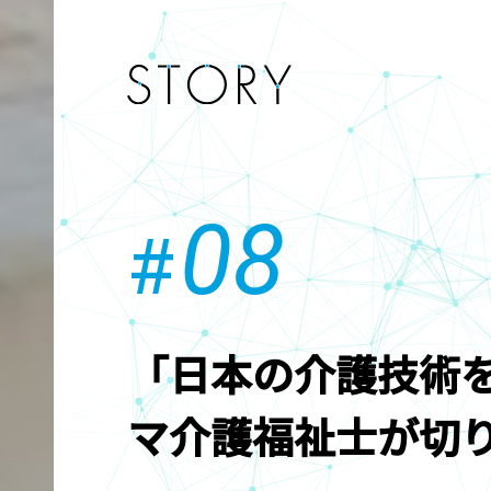
08
#
07
06
05
#
#
「日本の介護技術
マ介護福祉士が切