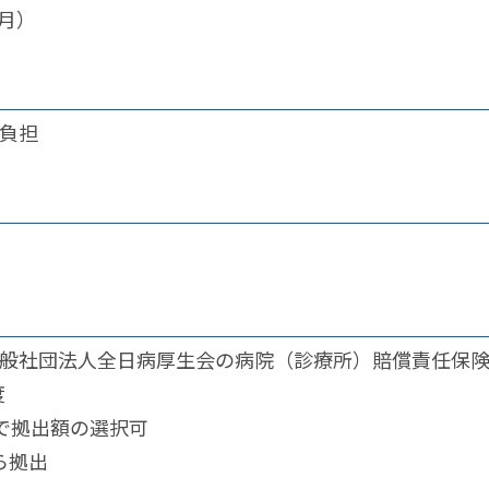
ヶ月）
負担
般社団法人全日病厚生会の病院（診療所）賠償責任保
度
間で拠出額の選択可
ら拠出