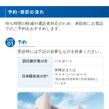
予約・受診の流れ
待ち時間の軽減や通訳者対応のため、来院前にお電話
でのご予約をおすすめします。
STEP
予約
01
受診時には下記の必要なものを持参ください。
訪日旅行客の方
パスポート
保険証または
マイナンバーカード
日本国在住の方*
*居住地の市区町村で住民登録をし
ている方