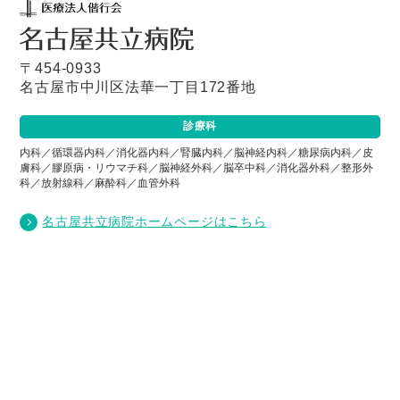
〒454-0933
名古屋市中川区法華一丁目172番地
診療科
内科／循環器内科／消化器内科／腎臓内科／脳神経内科／糖尿病内科／皮
膚科／膠原病・リウマチ科／脳神経外科／脳卒中科／消化器外科／整形外
科／放射線科／麻酔科／血管外科
名古屋共立病院ホームページはこちら